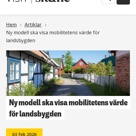
Länkstig
Hem
Artiklar
Ny modell ska visa mobilitetens värde för
landsbygden
Ny modell ska visa mobilitetens värde
för landsbygden
03 feb 2026