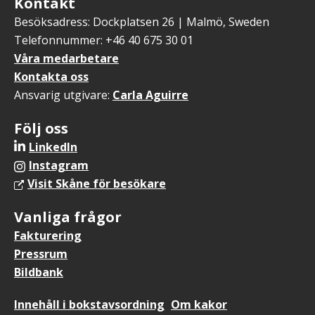
Kontakt
Besöksadress: Dockplatsen 26 | Malmö, Sweden
Telefonnummer: +46 40 675 30 01
Våra medarbetare
Kontakta oss
Ansvarig utgivare:
Carla Aguirre
Följ oss
LinkedIn
Instagram
Visit Skåne för besökare
Vanliga frågor
Fakturering
Pressrum
Bildbank
Sidfotsmeny
Innehåll i bokstavsordning
Om kakor