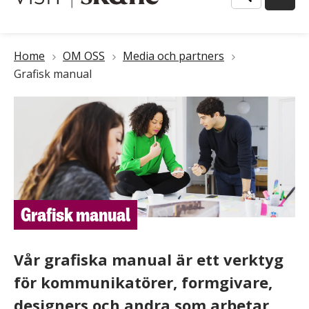
Länkstig
Home
OM OSS
Media och partners
Grafisk manual
Grafisk manual
Vår grafiska manual är ett verktyg
för kommunikatörer, formgivare,
designers och andra som arbetar