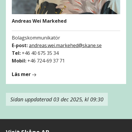
Andreas Wei Markehed
Bolagskommunikatör
E-post:
andreas.wei.markehed@skane.se
Tel:
+46 40 675 35 34
Mobil:
+46 724-69 37 71
om
Läs mer
Andreas
Wei
Markehed
Sidan uppdaterad 03 dec 2025, kl 09:30
Visit Skåne AB