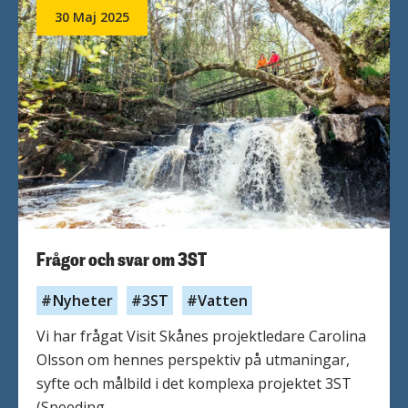
nya
30 Maj 2025
vägar
-
så
kan
samarbetet
med
lantbrukare
stärka
både
hållbarhet
Frågor och svar om 3ST
och
attraktionskraft
Nyheter
3ST
Vatten
Vi har frågat Visit Skånes projektledare Carolina
Olsson om hennes perspektiv på utmaningar,
syfte och målbild i det komplexa projektet 3ST
(Speeding