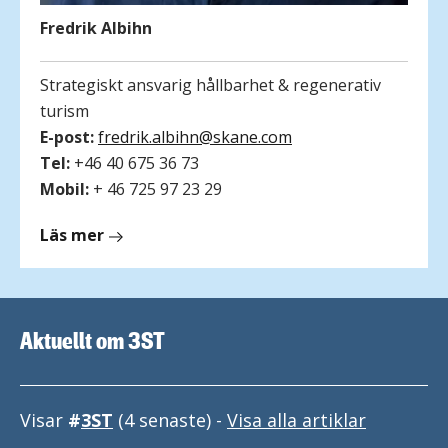
Fredrik Albihn
Strategiskt ansvarig hållbarhet & regenerativ
turism
E-post:
fredrik.albihn@skane.com
Tel:
+46 40 675 36 73
Mobil:
+ 46 725 97 23 29
om
Läs mer
Fredrik
Albihn
Aktuellt om 3ST
Visar
3ST
(4 senaste) -
Visa alla artiklar