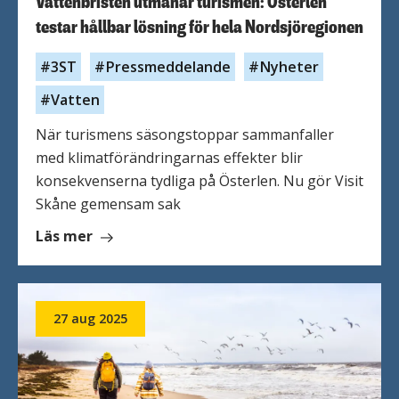
Vattenbristen utmanar turismen: Österlen
testar hållbar lösning för hela Nordsjöregionen
3ST
Pressmeddelande
Nyheter
Vatten
När turismens säsongstoppar sammanfaller
med klimatförändringarnas effekter blir
konsekvenserna tydliga på Österlen. Nu gör Visit
Skåne gemensam sak
om
Läs mer
Vattenbristen
utmanar
turismen:
27 aug 2025
Österlen
testar
hållbar
lösning