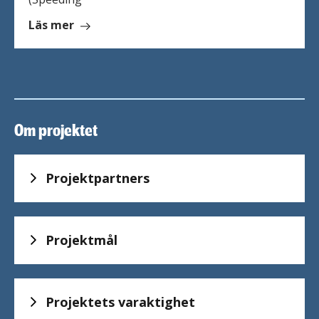
om
Läs mer
Frågor
och
svar
om
3ST
Om projektet
Projektpartners
Projektmål
Projektets varaktighet