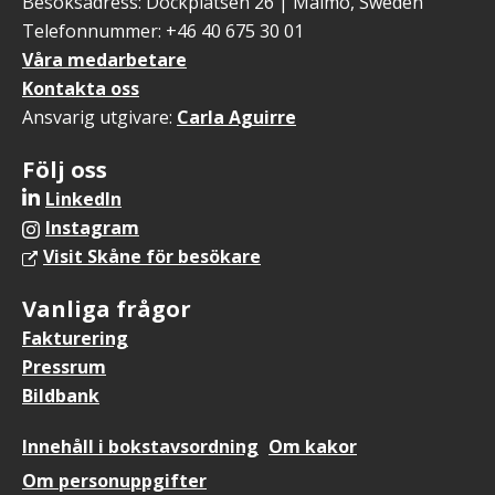
Besöksadress: Dockplatsen 26 | Malmö, Sweden
Telefonnummer: +46 40 675 30 01
Våra medarbetare
Kontakta oss
Ansvarig utgivare:
Carla Aguirre
Följ oss
LinkedIn
Instagram
Visit Skåne för besökare
Vanliga frågor
Fakturering
Pressrum
Bildbank
Sidfotsmeny
Innehåll i bokstavsordning
Om kakor
Om personuppgifter