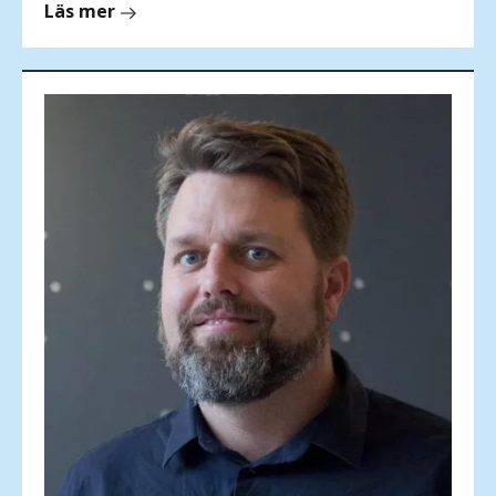
om
Läs mer
Carolina
Olsson