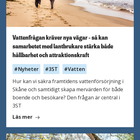
för
hela
Nordsjöregionen
Vattenfrågan kräver nya vägar - så kan
samarbetet med lantbrukare stärka både
hållbarhet och attraktionskraft
Nyheter
3ST
Vatten
Hur kan vi säkra framtidens vattenförsörjning i
Skåne och samtidigt skapa mervärden för både
boende och besökare? Den frågan är central i
3ST
om
Läs mer
Vattenfrågan
kräver