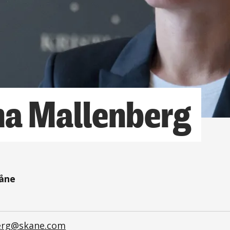
na Mallenberg
kåne
berg@skane.com