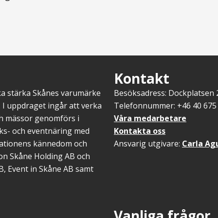
Kontakt
ska stärka Skånes varumärke
Besöksadress: Dockplatsen
 I uppdraget ingår att verka
Telefonnummer: +46 40 675 
ch mässor genomförs i
Våra medarbetare
öks- och eventnäring med
Kontakta oss
inationens kännedom och
Ansvarig utgivare:
Carla Ag
gion Skåne Holding AB och
B, Event in Skåne AB samt
Vanliga frågor