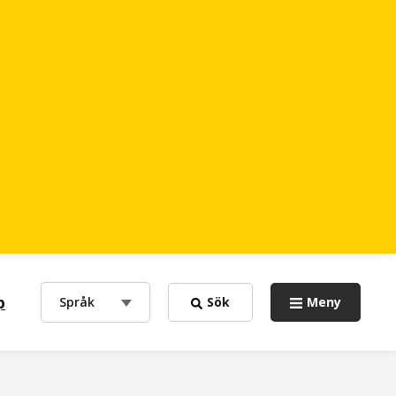
p
choose
Språk
Sök
Meny