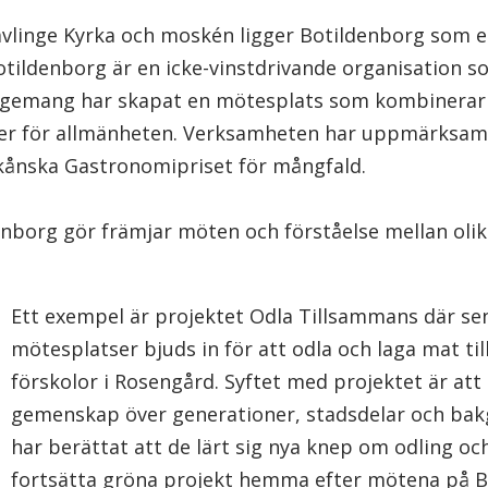
ävlinge Kyrka och moskén ligger Botildenborg som er
Botildenborg är en icke-vinstdrivande organisation
gagemang har skapat en mötesplats som kombinerar 
er för allmänheten. Verksamheten har uppmärksam
kånska Gastronomipriset för mångfald.
denborg gör främjar möten och förståelse
mellan oli
Ett exempel är projektet Odla Tillsammans där se
mötesplatser bjuds in för att odla och laga mat 
förskolor i Rosengård. Syftet med projektet är at
gemenskap över generationer, stadsdelar och bak
har berättat att de lärt sig nya knep om odling och 
fortsätta gröna projekt hemma efter mötena på Bo