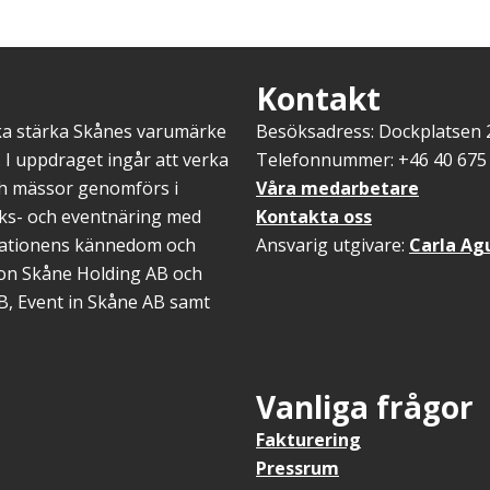
Kontakt
ska stärka Skånes varumärke
Besöksadress: Dockplatsen
 I uppdraget ingår att verka
Telefonnummer: +46 40 675 
ch mässor genomförs i
Våra medarbetare
öks- och eventnäring med
Kontakta oss
inationens kännedom och
Ansvarig utgivare:
Carla Ag
gion Skåne Holding AB och
B, Event in Skåne AB samt
Vanliga frågor
Fakturering
Pressrum