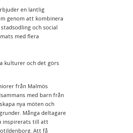
bjuder en lantlig
 som genom att kombinera
stadsodling och social
mats med flera
ka kulturer och det görs
niorer från Malmös
tillsammans med barn från
t skapa nya möten och
grunder. Många deltagare
inspirerats till att
tildenborg. Att få