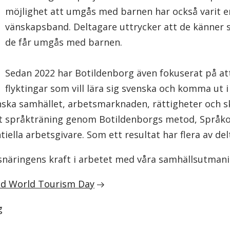
möjlighet att umgås med barnen har också varit en 
vänskapsband. Deltagare uttrycker att de känner s
de får umgås med barnen.
Sedan 2022 har Botildenborg även fokuserat på at
flyktingar som vill lära sig svenska och komma ut 
nska samhället, arbetsmarknaden, rättigheter och s
ått språkträning genom Botildenborgs metod, Språko
ella arbetsgivare. Som ett resultat har flera av de
snäringens kraft i arbetet med våra samhällsutmani
ed World Tourism Day
g