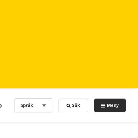
p
choose
Språk
Sök
Meny