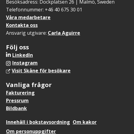
Besöksadress: Dockplatsen 26 | Malmö, Sweden
Telefonnummer: +46 40 675 30 01
Våra medarbetare
Kontakta oss
Ansvarig utgivare:
Carla Aguirre
Följ oss
LinkedIn
Instagram
Visit Skåne för besökare
Vanliga frågor
Fakturering
Pressrum
Bildbank
Sidfotsmeny
Innehåll i bokstavsordning
Om kakor
Om personuppgifter