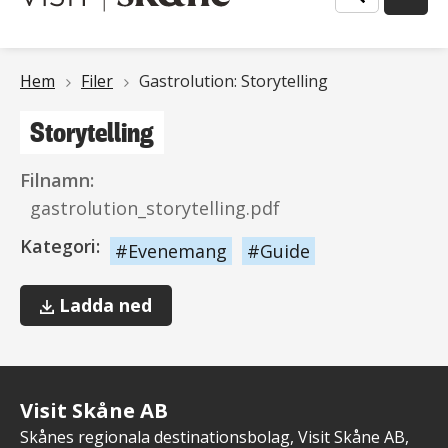
Länkstig
Hem
Filer
Gastrolution: Storytelling
Storytelling
Filnamn:
gastrolution_storytelling.pdf
Kategori:
Evenemang
Guide
Storytelling
Ladda ned
Visit Skåne AB
Skånes regionala destinationsbolag, Visit Skåne AB,