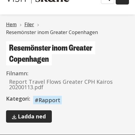
Länkstig
Hem
Filer
Resemönster inom Greater Copenhagen
Resemönster inom Greater
Copenhagen
Filnamn:
Report Travel Flows Greater CPH Kairos
20200113.pdf
Kategori:
Rapport
Resemönster
Ladda ned
inom
Greater