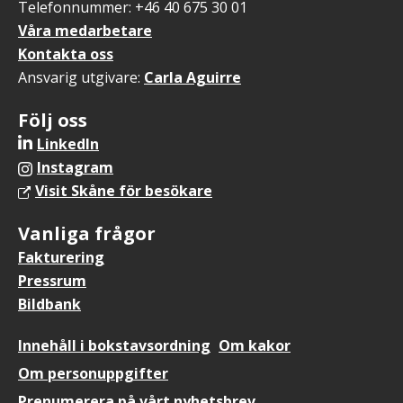
Telefonnummer: +46 40 675 30 01
Våra medarbetare
Kontakta oss
Ansvarig utgivare:
Carla Aguirre
Följ oss
LinkedIn
Instagram
Visit Skåne för besökare
Vanliga frågor
Fakturering
Pressrum
Bildbank
Sidfotsmeny
Innehåll i bokstavsordning
Om kakor
Om personuppgifter
Prenumerera på vårt nyhetsbrev