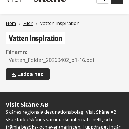
Länkstig
Hem
Filer
Vatten Inspiration
Vatten Inspiration
Filnamn:
Vatten_Folder_20260402_p1-16.pdf
Vatten
Ladda ned
Inspiration
Visit Skåne AB
Skånes regionala destinationsbolag, Visit Skåne AB,
ska stärka Skånes varumärke internationellt, och
främja besöks- och eventnäringen. I uppdraget ingår