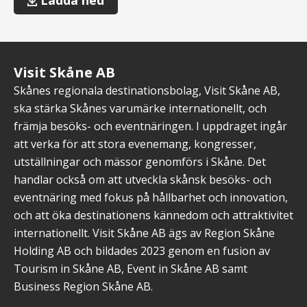
Ladda ned
Skåne
AB
logotyp
-
Visit Skåne AB
alla
versioner
Skånes regionala destinationsbolag, Visit Skåne AB,
ska stärka Skånes varumärke internationellt, och
främja besöks- och eventnäringen. I uppdraget ingår
att verka för att stora evenemang, kongresser,
utställningar och mässor genomförs i Skåne. Det
handlar också om att utveckla skånsk besöks- och
eventnäring med fokus på hållbarhet och innovation,
och att öka destinationens kännedom och attraktivitet
internationellt. Visit Skåne AB ägs av Region Skåne
Holding AB och bildades 2023 genom en fusion av
Tourism in Skåne AB, Event in Skåne AB samt
Business Region Skåne AB.