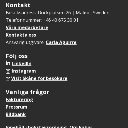
Kontakt
Besöksadress: Dockplatsen 26 | Malmö, Sweden
Telefonnummer: +46 40 675 30 01
Våra medarbetare
Kontakta oss
Ansvarig utgivare:
Carla Aguirre
Följ oss
LinkedIn
Instagram
Visit Skåne för besökare
Vanliga frågor
Fakturering
Pressrum
Bildbank
Sidfotsmeny
Innehåll i bokstavsordning
Om kakor