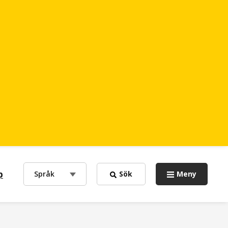
p
choose
Språk
Sök
Meny