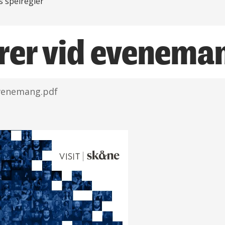
s spelregler
rer vid evenema
evenemang.pdf