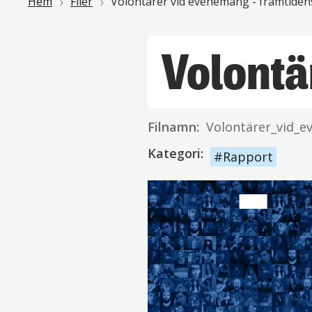
Länkstig
Hem
Filer
Volontärer vid evenemang - framtiden
Volontä
Filnamn:
Volontärer_vid_
Kategori:
Rapport