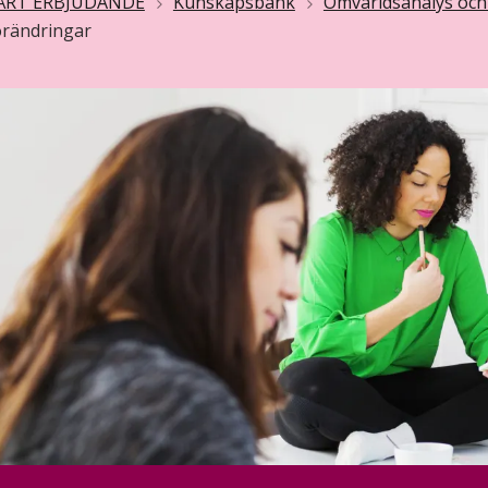
ÅRT ERBJUDANDE
Kunskapsbank
Omvärldsanalys och
rändringar