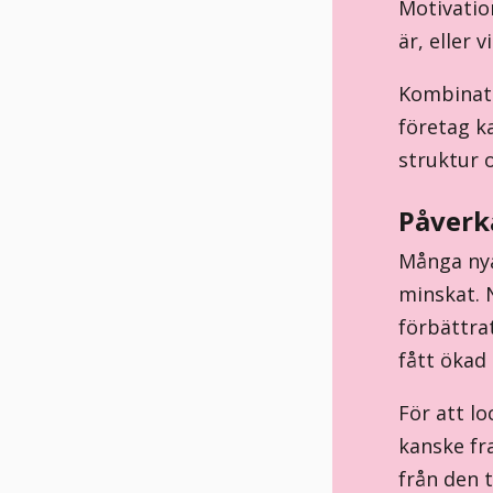
Motivatio
är, eller 
Kombinati
företag k
struktur 
Påverk
Många nya
minskat. 
förbättra
fått ökad
För att l
kanske fr
från den 