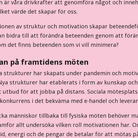
n är våra drivkrafter att genomföra något och innehå
vilket värde det skapar för oss.
onen av struktur och motivation skapar beteendefö
an bidra till att förändra beteenden genom att förä
om det finns beteenden som vi vill minimera?
an på framtidens möten
 strukturer har skapats under pandemin och motiva
Nya strukturer har etablerats i form av kunskap oc
t utbud för att jobba på distans. Sociala mötesplat
 konkurrens i det bekväma med e-handel och leveran
ocka människor tillbaka till fysiska möten behöver 
amför allt undersöka vilken roll motivationen har. 
tid, energi och de pengar de betalar för att mötas 