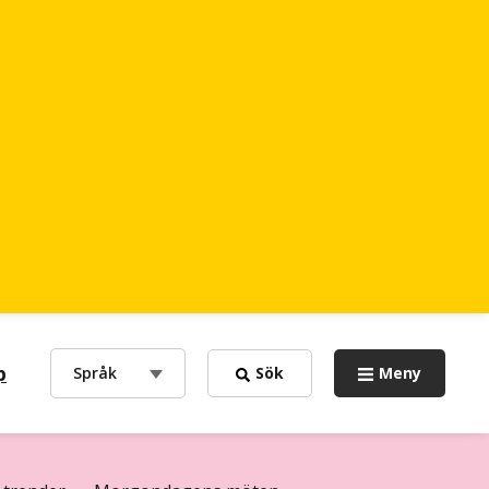
p
choose
Språk
Sök
Meny