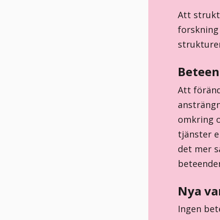
Att struk
forskning
strukture
Beteen
Att föränd
ansträngn
omkring o
tjänster 
det mer s
beteenden
Nya va
Ingen bet