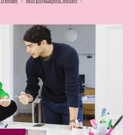
 trender
Morgondagens möten