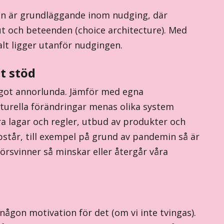
en är grundläggande inom nudging, där
ut och beteenden (choice architecture). Med
lt ligger utanför nudgingen.
t stöd
 något annorlunda. Jämför med egna
kturella förändringar menas olika system
ra lagar och regler, utbud av produkter och
står, till exempel på grund av pandemin så är
rsvinner så minskar eller återgår våra
ågon motivation för det (om vi inte tvingas).