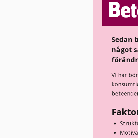
Bet
Sedan b
något s
förändr
Vi har bö
konsumtion
beteenden
Fakto
Strukt
Motiva