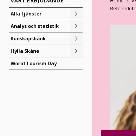
VÅRT ERBJUDANDE
Länkstig
Home
V
Beteendefö
Alla tjänster
Analys och statistik
Kunskapsbank
Hylla Skåne
World Tourism Day