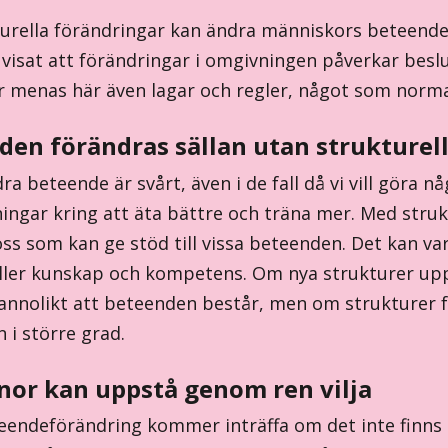
turella förändringar kan ändra människors beteend
 visat att förändringar i omgivningen påverkar besl
r menas här även lagar och regler, något som norma
den förändras sällan utan strukturell
ra beteende är svårt, även i de fall då vi vill göra
ingar kring att äta bättre och träna mer. Med stru
ss som kan ge stöd till vissa beteenden. Det kan va
eller kunskap och kompetens. Om nya strukturer upp
annolikt att beteenden består, men om strukturer fö
 i större grad.
nor kan uppstå genom ren vilja
eendeförändring kommer inträffa om det inte finns n