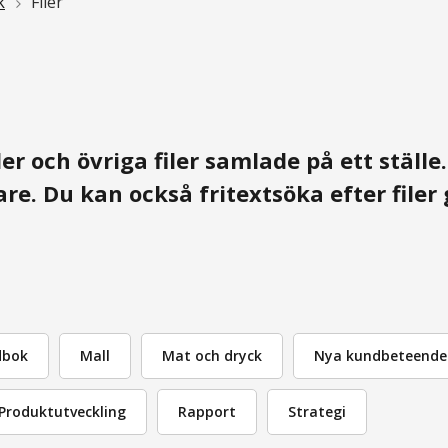
k
Filer
er och övriga filer samlade på ett ställe
ttare. Du kan också fritextsöka efter file
dbok
Mall
Mat och dryck
Nya kundbeteende
Produktutveckling
Rapport
Strategi