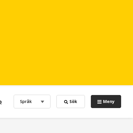
p
choose
Språk
Sök
Meny