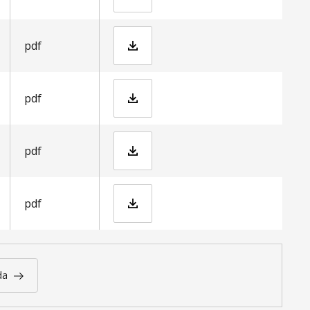
Report Travel Flows Greater CPH Kairos 20200113.pdf
pdf
Report Travel Flows Greater CPH Kairos 20200113_0.pdf
pdf
Strategi_populärversion.pdf
pdf
Rapport Future of Outdoor kortversion.pdf
pdf
da
Nästa
sida
››