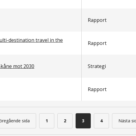
Rapport
lti-destination travel in the
Rapport
 Skåne mot 2030
Strategi
Rapport
öregående sida
‹‹
Sida
1
Sida
2
Nuvarande
3
Sida
4
Nästa si
Föregående
sida
sida