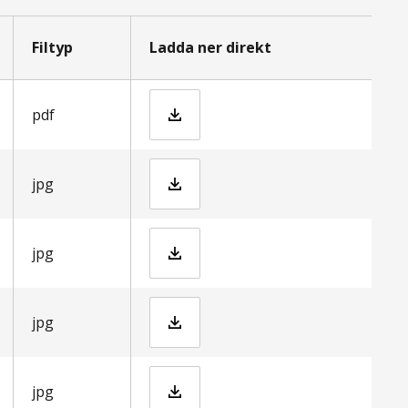
Filtyp
Ladda ner direkt
skanepanelen-3-2021-rapport_hallbarturism.pdf
pdf
Skanor.jpg
jpg
Nyrup.jpg
jpg
Molle.jpg
jpg
Kullaberg.jpg
jpg