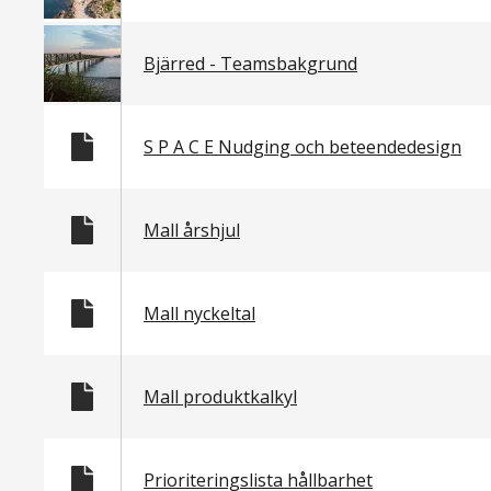
Bjärred - Teamsbakgrund
S P A C E Nudging och beteendedesign
Mall årshjul
Mall nyckeltal
Mall produktkalkyl
Prioriteringslista hållbarhet