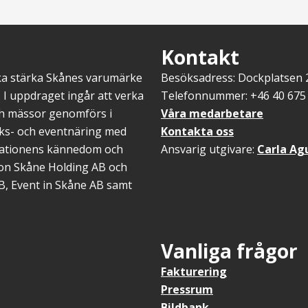
Kontakt
ska stärka Skånes varumärke
Besöksadress: Dockplatsen
 I uppdraget ingår att verka
Telefonnummer: +46 40 675 
ch mässor genomförs i
Våra medarbetare
öks- och eventnäring med
Kontakta oss
inationens kännedom och
Ansvarig utgivare:
Carla Ag
gion Skåne Holding AB och
B, Event in Skåne AB samt
Vanliga frågor
Fakturering
Pressrum
Bildbank