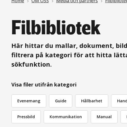
Länkstig
Home
OM OSS
Media och partners
Filbibliote
Filbibliotek
Här hittar du mallar, dokument, bild
filtrera på kategori för att hitta lä
sökfunktion.
Visa filer utifrån kategori
Evenemang
Guide
Hållbarhet
Han
Pressbild
Kommunikation
Manual