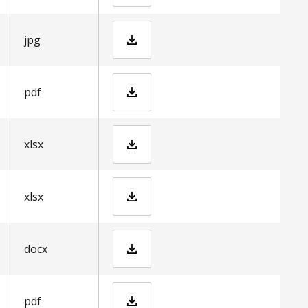
Bjarred.jpg
jpg
S P A C E_nudging_beteendedesign_p
pdf
mall mitt eget årshjul.xlsx
xlsx
mall nyckeltal.xlsx
xlsx
Mall produktkalkyl.docx
docx
Hållbarhet prioriteringslista.pdf
pdf