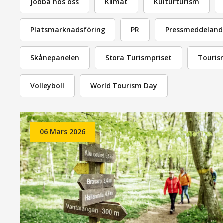
Jobba hos oss
Klimat
Kulturturism
Platsmarknadsföring
PR
Pressmeddeland
Skånepanelen
Stora Turismpriset
Touris
Volleyboll
World Tourism Day
06 Mars 2026