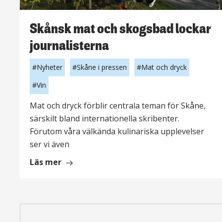
Skånsk mat och skogsbad lockar
journalisterna
Nyheter
Skåne i pressen
Mat och dryck
Vin
Mat och dryck förblir centrala teman för Skåne,
särskilt bland internationella skribenter.
Förutom våra välkända kulinariska upplevelser
ser vi även
om
Läs mer
Skånsk
mat
och
skogsbad
Paginering