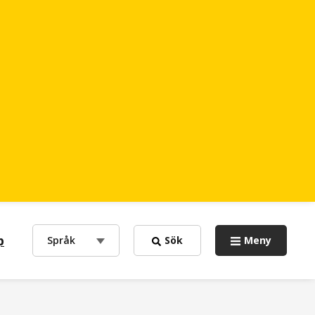
p
choose
Språk
Sök
Meny