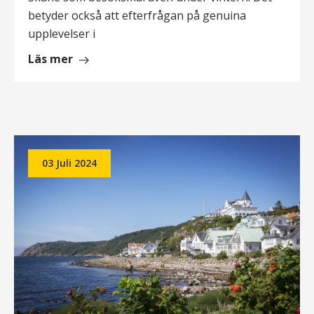
betyder också att efterfrågan på genuina
upplevelser i
om
Läs mer
Utländsk
press
skriver
om
Skåne
03 Juli 2024
som
vinterbesöksmål