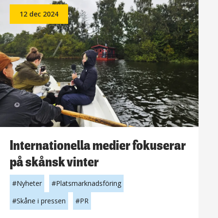
okända
12 dec 2024
pärlor
och
gårdsförsäljning
Internationella medier fokuserar
på skånsk vinter
Nyheter
Platsmarknadsföring
Skåne i pressen
PR