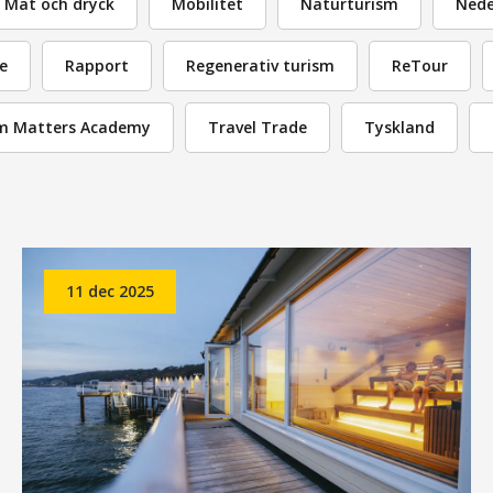
Mat och dryck
Mobilitet
Naturturism
Nede
e
Rapport
Regenerativ turism
ReTour
m Matters Academy
Travel Trade
Tyskland
11 dec 2025