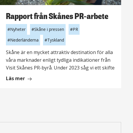
Rapport från Skånes PR-arbete
Nyheter
Skåne i pressen
PR
Nederländerna
Tyskland
Skåne är en mycket attraktiv destination för alla
våra marknader enligt tydliga indikationer från
Visit Skånes PR-byrå. Under 2023 såg vi ett skifte
om
Läs mer
Rapport
från
Skånes
PR-
arbete