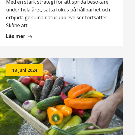
Med en stark strategi för att sprida besökare
under hela året, sätta fokus på hållbarhet och
erbjuda genuina naturupplevelser fortsätter
Skåne att
om
Läs mer
Internationella
medier
fokuserar
på
18 Juni 2024
skånsk
vinter