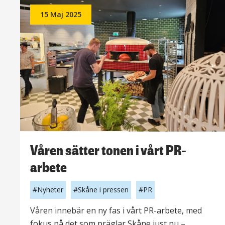
inför
våren
15 Maj 2025
Våren sätter tonen i vårt PR-
arbete
Nyheter
Skåne i pressen
PR
Våren innebär en ny fas i vårt PR-arbete, med
fokus på det som präglar Skåne just nu –