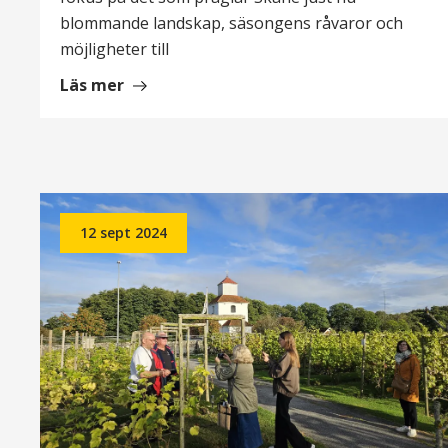
blommande landskap, säsongens råvaror och
möjligheter till
om
Läs mer
Våren
sätter
tonen
i
vårt
12 sept 2024
PR-
arbete