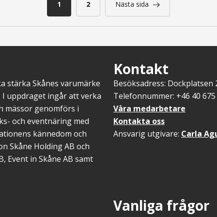
Nuvarande
1
Sida
2
Nästa sida
Nästa
Skånes
sida
sida
internationella
››
marknadsföringskraft
Kontakt
ska stärka Skånes varumärke
Besöksadress: Dockplatsen
 I uppdraget ingår att verka
Telefonnummer: +46 40 675 
ch mässor genomförs i
Våra medarbetare
öks- och eventnäring med
Kontakta oss
inationens kännedom och
Ansvarig utgivare:
Carla Ag
gion Skåne Holding AB och
B, Event in Skåne AB samt
Vanliga frågor