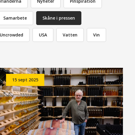
rländerna
Nyheter
Pinspiration
Samarbete
Skåne i pressen
Uncrowded
USA
Vatten
Vin
15 sept 2025