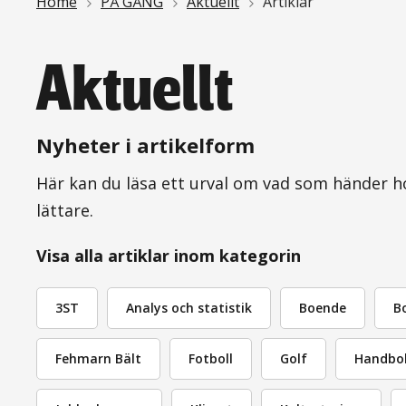
Länkstig
Home
PÅ GÅNG
Aktuellt
Artiklar
Aktuellt
Nyheter i artikelform
Här kan du läsa ett urval om vad som händer hos
lättare.
Visa alla artiklar inom kategorin
3ST
Analys och statistik
Boende
B
Fehmarn Bält
Fotboll
Golf
Handbol