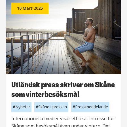
lyfter
10 Mars 2025
Skåne
till
nytt
rekordår
Utländsk press skriver om Skåne
som vinterbesöksmål
Nyheter
Skåne i pressen
Pressmeddelande
Internationella medier visar ett ökat intresse för
Skåne som besöksmål även under vintern. Det