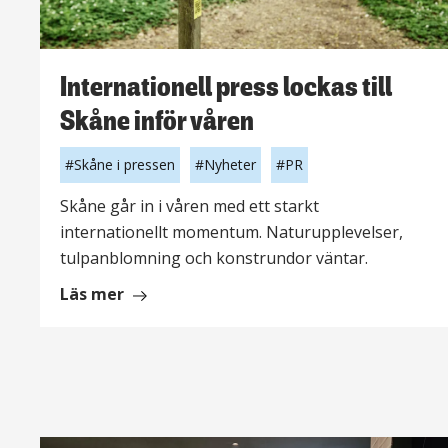
Internationell press lockas till
Skåne inför våren
Skåne i pressen
Nyheter
PR
Skåne går in i våren med ett starkt
internationellt momentum. Naturupplevelser,
tulpanblomning och konstrundor väntar.
om
Läs mer
Internationell
press
lockas
till
Skåne